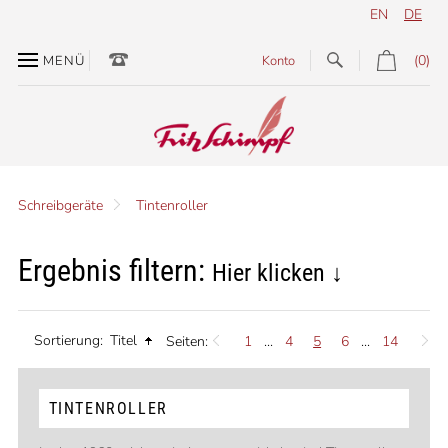
EN
DE
(0)
MENÜ
Konto
Schreibgeräte
Tintenroller
Ergebnis filtern:
Hier klicken ↓
Sortierung:
Titel
Seiten:
1
...
4
5
6
...
14
TINTENROLLER