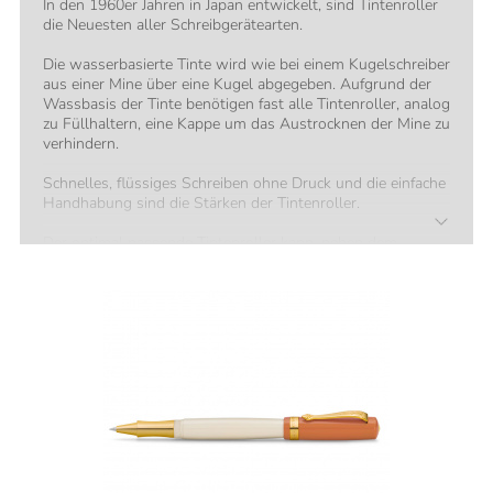
In den 1960er Jahren in Japan entwickelt, sind Tintenroller
die Neuesten aller Schreibgerätearten.
Die wasserbasierte Tinte wird wie bei einem Kugelschreiber
aus einer Mine über eine Kugel abgegeben. Aufgrund der
Wassbasis der Tinte benötigen fast alle Tintenroller, analog
zu Füllhaltern, eine Kappe um das Austrocknen der Mine zu
verhindern.
Schnelles, flüssiges Schreiben ohne Druck und die einfache
Handhabung sind die Stärken der Tintenroller.
Der optimal passende Tintenroller kann, neben dem
Design, anhand folgender Faktoren gefunden werden:
• Handgröße
• Gewichtspräferenz
• Material der Oberfläche
Alle drei Faktoren sind das Resultat unserer über
130jährigen Erfahrung mit Schreibgeräten.