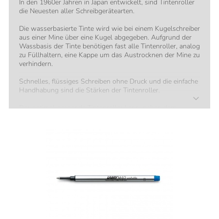
In den 1960er Jahren in Japan entwickelt, sind Tintenroller
die Neuesten aller Schreibgerätearten.
Die wasserbasierte Tinte wird wie bei einem Kugelschreiber
aus einer Mine über eine Kugel abgegeben. Aufgrund der
Wassbasis der Tinte benötigen fast alle Tintenroller, analog
zu Füllhaltern, eine Kappe um das Austrocknen der Mine zu
verhindern.
Schnelles, flüssiges Schreiben ohne Druck und die einfache
Handhabung sind die Stärken der Tintenroller.
Der optimal passende Tintenroller kann, neben dem
Design, anhand folgender Faktoren gefunden werden:
• Handgröße
• Gewichtspräferenz
• Material der Oberfläche
Alle drei Faktoren sind das Resultat unserer über
130jährigen Erfahrung mit Schreibgeräten.