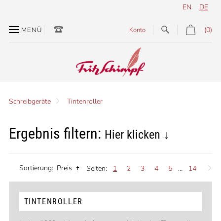
EN
DE
(0)
MENÜ
Konto
Schreibgeräte
Tintenroller
Ergebnis filtern:
Hier klicken ↓
Sortierung:
Preis
Seiten:
1
2
3
4
5
...
14
TINTENROLLER