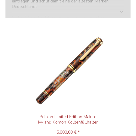
eintragen und schuf damit eine der ältesten Marken
Deutschlands.
In den folgenden Jahren wuchs und expandierte das
Unternehmen im Bereich Tinte, Klebstoff und
Wasserfarben. 1929 wurde der erste Pelikan Füllhalter
geschaffen, nachdem Pelikan das Patent für den
Differential-Kolbenmechanismus erworben hatte. In den
folgenden Jahrzehnten festigte das Unternehmen
international seinen Ruf als Anbieter von Füllhaltern der
höchsten Qualität.
Die heutigen hochwertigen Schreibgeräte von Pelikan
verfügen aufgrund ihrer hohen Qualität über eine äußerst
lange Haltbarkeit. Es ist in unserem Ladengschäft häufig
der Fall, dass Füllhalter aus den 1920er und 30er Jahren
zur "Überholung" abgegeben werden. Sie funktionieren
nach wie vor einwandfrei und benötigen lediglich neue
Dichtungsringe (ein Verschleißartikel).
Pelikan Limited Edition Maki-e
Ivy and Komon Kolbenfüllhalter
5.000,00 € *