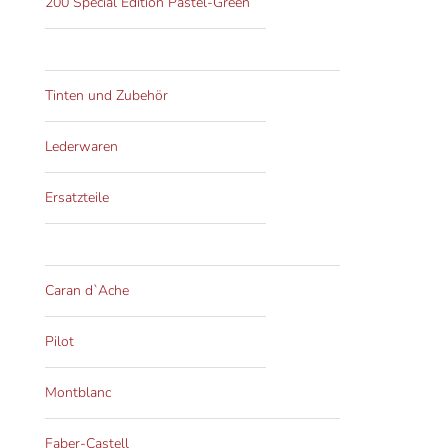
200 Special Edition Pastel-Green
Tinten und Zubehör
Lederwaren
Ersatzteile
Caran d`Ache
Pilot
Montblanc
Faber-Castell