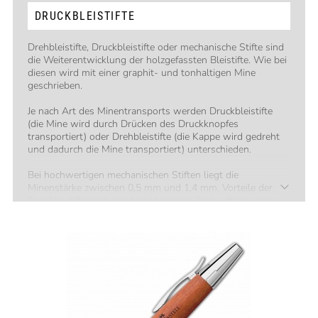
DRUCKBLEISTIFTE
Drehbleistifte, Druckbleistifte oder mechanische Stifte sind
die Weiterentwicklung der holzgefassten Bleistifte. Wie bei
diesen wird mit einer graphit- und tonhaltigen Mine
geschrieben.
Je nach Art des Minentransports werden Druckbleistifte
(die Mine wird durch Drücken des Druckknopfes
transportiert) oder Drehbleistifte (die Kappe wird gedreht
und dadurch die Mine transportiert) unterschieden.
Bei hochwertigen mechanischen Stiften liegt die
Minenstärke zwischen 0,5 mm und 1,4 mm. Vorteile der
Drehbleistifte sind der direkt trockene Farbauftrag sowie
kein Farbdurchschlag auf die Blattrückseite.
Der optimal passende Drehbleistift kann, neben dem
Design, anhand folgender Faktoren gefunden werden:
Handgröße
Gewichtspräferenz
Minenstärke