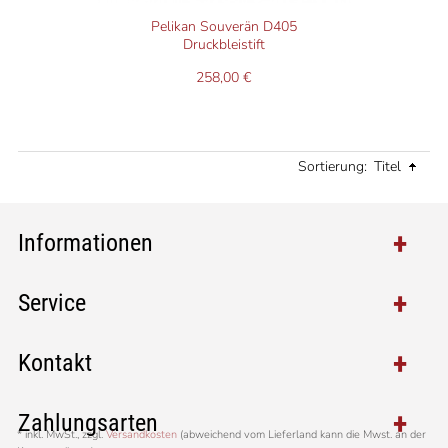
Pelikan Souverän D405
Druckbleistift
258,00 €
Sortierung:
Titel
Informationen
Service
Kontakt
Zahlungsarten
*
inkl. MwSt., zzgl.
Versandkosten
(abweichend vom Lieferland kann die Mwst. an der