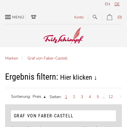
EN
DE
(0)
MENÜ
Konto
Marken
Graf von Faber-Castell
Ergebnis filtern:
Hier klicken ↓
Sortierung:
Preis
Seiten:
1
2
3
4
5
...
12
GRAF VON FABER-CASTELL