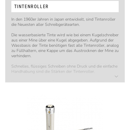
TINTENROLLER
In den 1960er Jahren in Japan entwickelt, sind Tintenroller
die Neuesten aller Schreibgerätearten.
Die wasserbasierte Tinte wird wie bei einem Kugelschreiber
aus einer Mine über eine Kugel abgegeben. Aufgrund der
Wassbasis der Tinte benötigen fast alle Tintenroller, analog
zu Füllhaltern, eine Kappe um das Austrocknen der Mine zu
verhindern.
Schnelles, flüssiges Schreiben ohne Druck und die einfache
Handhabung sind die Stärken der Tintenroller.
Der optimal passende Tintenroller kann, neben dem
Design, anhand folgender Faktoren gefunden werden:
• Handgröße
• Gewichtspräferenz
• Material der Oberfläche
Alle drei Faktoren sind das Resultat unserer über
130jährigen Erfahrung mit Schreibgeräten.