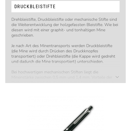
DRUCKBLEISTIFTE
Drehbleistifte, Druckbleistifte oder mechanische Stifte sind
die Weiterentwicklung der holzgefassten Bleistifte. Wie bei
diesen wird mit einer graphit- und tonhaltigen Mine
geschrieben.
Je nach Art des Minentransports werden Druckbleistifte
(die Mine wird durch Drücken des Druckknopfes
transportiert) oder Drehbleistifte (die Kappe wird gedreht
und dadurch die Mine transportiert) unterschieden.
Bei hochwertigen mechanischen Stiften liegt die
Minenstärke zwischen 0,5 mm und 1,4 mm. Vorteile der
Drehbleistifte sind der direkt trockene Farbauftrag sowie
kein Farbdurchschlag auf die Blattrückseite.
Der optimal passende Drehbleistift kann, neben dem
Design, anhand folgender Faktoren gefunden werden:
Handgröße
Gewichtspräferenz
Minenstärke