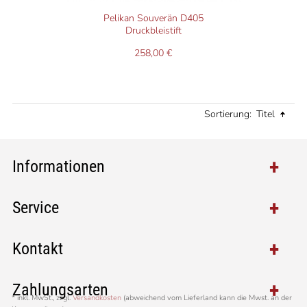
Pelikan Souverän D405
Druckbleistift
258,00 €
Sortierung:
Titel
Informationen
Service
Kontakt
Zahlungsarten
*
inkl. MwSt., zzgl.
Versandkosten
(abweichend vom Lieferland kann die Mwst. an der