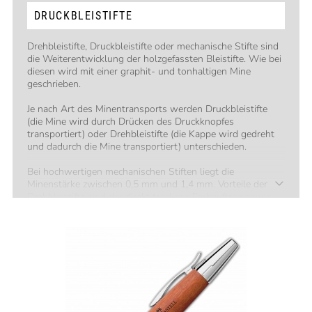
DRUCKBLEISTIFTE
Drehbleistifte, Druckbleistifte oder mechanische Stifte sind
die Weiterentwicklung der holzgefassten Bleistifte. Wie bei
diesen wird mit einer graphit- und tonhaltigen Mine
geschrieben.
Je nach Art des Minentransports werden Druckbleistifte
(die Mine wird durch Drücken des Druckknopfes
transportiert) oder Drehbleistifte (die Kappe wird gedreht
und dadurch die Mine transportiert) unterschieden.
Bei hochwertigen mechanischen Stiften liegt die
Minenstärke zwischen 0,5 mm und 1,4 mm. Vorteile der
Drehbleistifte sind der direkt trockene Farbauftrag sowie
kein Farbdurchschlag auf die Blattrückseite.
Der optimal passende Drehbleistift kann, neben dem
Design, anhand folgender Faktoren gefunden werden:
Handgröße
Gewichtspräferenz
Minenstärke