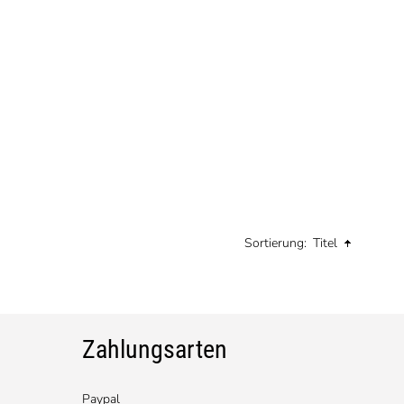
Alle drei Faktoren sind das Ergebnis
unserer langjährigen Erfahrung mit
Schreibgeräten.
Sortierung:
Titel
Zahlungsarten
Paypal