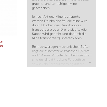
graphit- und tonhaltigen Mine
geschrieben.
Je nach Art des Minentransports
werden Druckbleistifte (die Mine wird
durch Drücken des Druckknopfes
transportiert) oder Drehbleistifte (die
Kappe wird gedreht und dadurch die
Mine transportiert) unterschieden.
on
un
Bei hochwertigen mechanischen Stiften
liegt die Minenstärke zwischen 0,5 mm
und 1,4 mm. Vorteile der Drehbleistifte
sind der direkt trockene Farbauftrag
sowie kein Farbdurchschlag auf die
Blattrückseite.
Der optimal passende Drehbleistift
kann, neben dem Design, anhand
folgender Faktoren gefunden werden:
Handgröße
Gewichtspräferenz
Minenstärke