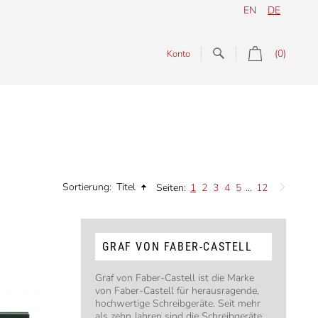
EN
DE
(0)
Konto
Sortierung:
Titel
Seiten:
1
2
3
4
5
...
12
GRAF VON FABER-CASTELL
Graf von Faber-Castell ist die Marke
von Faber-Castell für herausragende,
hochwertige Schreibgeräte. Seit mehr
als zehn Jahren sind die Schreibgeräte