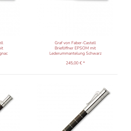
ll
Graf von Faber-Castell
it
Brieföffner EPSOM mit
gnac
Lederummantelung Schwarz
245,00 € *