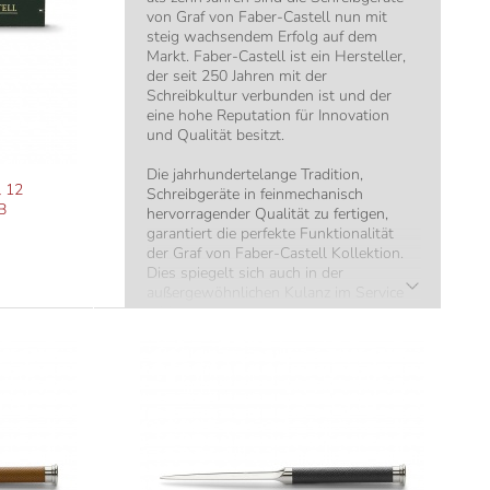
von Graf von Faber-Castell nun mit
steig wachsendem Erfolg auf dem
Markt. Faber-Castell ist ein Hersteller,
der seit 250 Jahren mit der
Schreibkultur verbunden ist und der
eine hohe Reputation für Innovation
und Qualität besitzt.
Die jahrhundertelange Tradition,
l 12
Schreibgeräte in feinmechanisch
B
hervorragender Qualität zu fertigen,
garantiert die perfekte Funktionalität
der Graf von Faber-Castell Kollektion.
Dies spiegelt sich auch in der
außergewöhnlichen Kulanz im Service
wider.