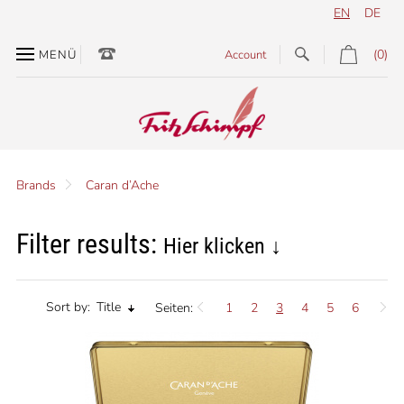
EN
DE
(0)
MENÜ
Account
Brands
Caran d’Ache
Filter results:
Hier klicken ↓
Sort by:
Title
Seiten:
1
2
3
4
5
6