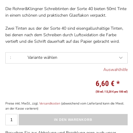
Die Rohrer&Klingner Schreibtinten der Sorte 40 bieten 50ml Tinte
in einem schönen und praktischen Glasflakon verpackt.
Zwei Tinten aus der der Sorte 40 sind eisengallushaltige Tinten,
bei denen nach dem Schreiben durch Luftoxidation die Farbe
vertieft und die Schrift dauerhaft auf das Papier gebracht wird.
:
Variante wählen
Auswahlhilfe
6,60 €
*
(50 ml / 13,20 € pro 100 ml)
Preise inkl. MwSt., zzgl.
Versandkosten
(abweichend vom Lieferland kann die Mwst.
an der Kasse variieren)
IN DEN WARENKORB
Besuchen Sie zur Abholung und Bezahlung gern auch unser