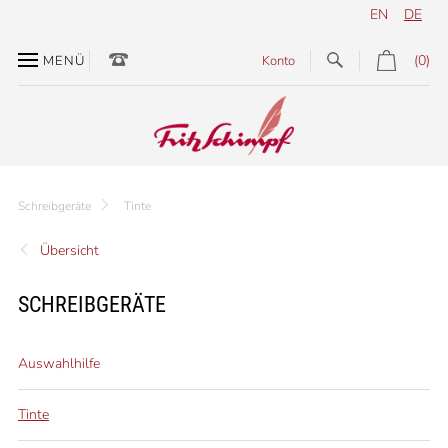
EN
DE
(0)
MENÜ
Konto
Schreibgeräte
Tinte
Übersicht
SCHREIBGERÄTE
Auswahlhilfe
Tinte