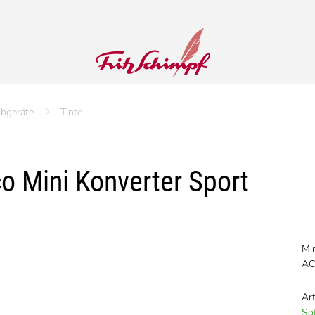
ibgeräte
Tinte
 Mini Konverter Sport
Mi
AC
Art
Sof