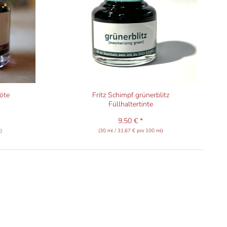
öte
Fritz Schimpf grünerblitz
Füllhaltertinte
9,50 € *
)
(30 ml / 31,67 € pro 100 ml)