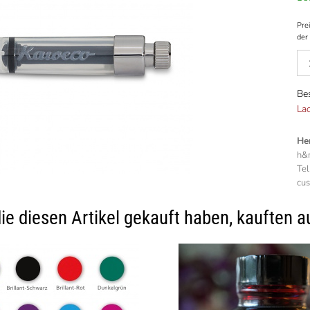
Prei
der 
Be
La
Her
h&m
Tel
cu
ie diesen Artikel gekauft haben, kauften a