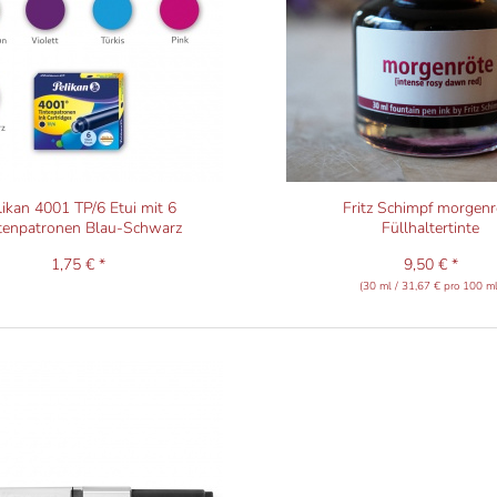
likan 4001 TP/6 Etui mit 6
Fritz Schimpf morgenr
tenpatronen Blau-Schwarz
Füllhaltertinte
1,75 € *
9,50 € *
(30 ml / 31,67 € pro 100 ml