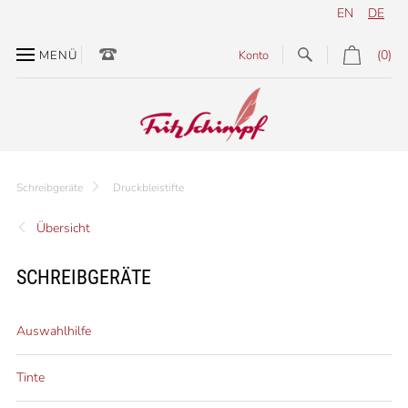
EN
DE
(0)
MENÜ
Konto
Schreibgeräte
Druckbleistifte
Übersicht
SCHREIBGERÄTE
Auswahlhilfe
Tinte