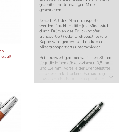
graphit- und tonhaltigen Mine
geschrieben.
Je nach Art des Minentransports
werden Druckbleistifte (die Mine wird
durch Drücken des Druckknopfes
transportiert) oder Drehbleistifte (die
Kappe wird gedreht und dadurch die
Mine transportiert) unterschieden.
on
istift
Bei hochwertigen mechanischen Stiften
liegt die Minenstärke zwischen 0,5 mm
und 1,4 mm. Vorteile der Drehbleistifte
sind der direkt trockene Farbauftrag
sowie kein Farbdurchschlag auf die
Blattrückseite.
Der optimal passende Drehbleistift
kann, neben dem Design, anhand
folgender Faktoren gefunden werden:
Handgröße
Gewichtspräferenz
Minenstärke