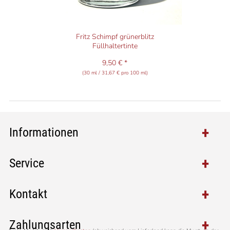
Fritz Schimpf grünerblitz
Füllhaltertinte
9,50 € *
(30 ml / 31,67 € pro 100 ml)
Informationen
Service
Kontakt
Zahlungsarten