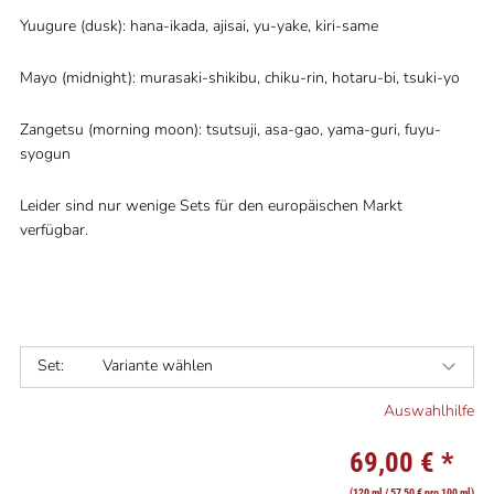
Yuugure (dusk): hana-ikada, ajisai, yu-yake, kiri-same
Mayo (midnight): murasaki-shikibu, chiku-rin, hotaru-bi, tsuki-yo
Zangetsu (morning moon): tsutsuji, asa-gao, yama-guri, fuyu-
syogun
Leider sind nur wenige Sets für den europäischen Markt
verfügbar.
Set:
Variante wählen
Auswahlhilfe
69,00 €
*
(120 ml / 57,50 € pro 100 ml)