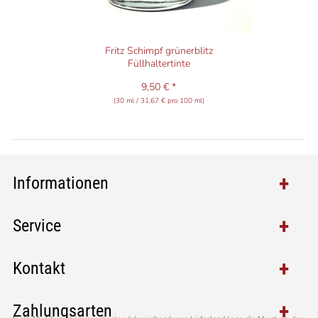
Fritz Schimpf grünerblitz
Füllhaltertinte
9,50 € *
(30 ml / 31,67 € pro 100 ml)
Informationen
Service
Kontakt
Zahlungsarten