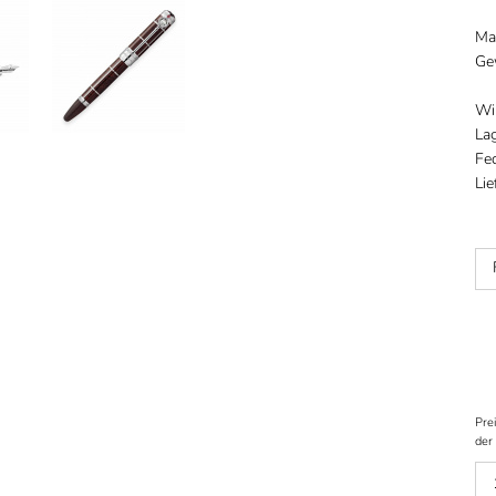
Ma
Ge
Wir
La
Fed
Lie
Prei
der 