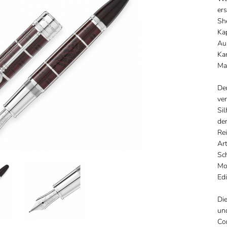
ers
Sh
Ka
Aus
Ka
Ma
Der
ver
Si
de
Rei
Ar
Sc
Mo
Edi
Die
und
Co