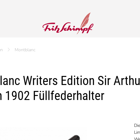
en
Montblanc
anc Writers Edition Sir Arth
n 1902 Füllfederhalter
Di
Lim
We