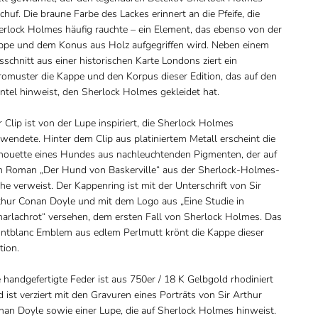
chuf. Die braune Farbe des Lackes erinnert an die Pfeife, die
erlock Holmes häufig rauchte – ein Element, das ebenso von der
ppe und dem Konus aus Holz aufgegriffen wird. Neben einem
schnitt aus einer historischen Karte Londons ziert ein
romuster die Kappe und den Korpus dieser Edition, das auf den
ntel hinweist, den Sherlock Holmes gekleidet hat.
 Clip ist von der Lupe inspiriert, die Sherlock Holmes
wendete. Hinter dem Clip aus platiniertem Metall erscheint die
lhouette eines Hundes aus nachleuchtenden Pigmenten, der auf
n Roman „Der Hund von Baskerville“ aus der Sherlock-Holmes-
he verweist. Der Kappenring ist mit der Unterschrift von Sir
thur Conan Doyle und mit dem Logo aus „Eine Studie in
harlachrot“ versehen, dem ersten Fall von Sherlock Holmes. Das
ntblanc Emblem aus edlem Perlmutt krönt die Kappe dieser
tion.
 handgefertigte Feder ist aus 750er / 18 K Gelbgold rhodiniert
 ist verziert mit den Gravuren eines Porträts von Sir Arthur
nan Doyle sowie einer Lupe, die auf Sherlock Holmes hinweist.