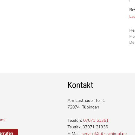
Be
La
Her
Mo
Deu
Kontakt
Am Lustnauer Tor 1
72074 Tübingen
uns
Telefon:
07071 51351
Telefax: 07071 21936
errufen
E-Mail:
service@fritz-schimpf.de