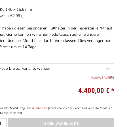
ße 145 x 15.6 mm
wicht 62.99 g
 haben diesen besonderen Füllhalter in der Federstärke "M" auf
ger. Gerne können wir einen Federtausch auf eine andere
erstärke bei Montblanc durchführen lassen. Dies verlängert die
ferzeit um ca.14 Tage.
Federbreite:
Variante wählen
Auswahlhilfe
4.400,00 €
*
se inkl. MwSt., zzgl.
Versandkosten
(abweichend vom Lieferland kann die Mwst. an
Kasse variieren)
IN DEN WARENKORB