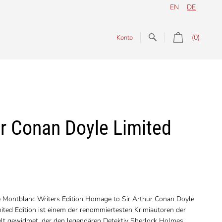
EN
DE
(0)
Konto
ur Conan Doyle Limited
e Montblanc Writers Edition Homage to Sir Arthur Conan Doyle
ited Edition ist einem der renommiertesten Krimiautoren der
lt gewidmet, der den legendären Detektiv Sherlock Holmes