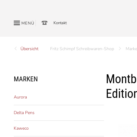
Kontakt
MENÜ
Übersicht
Fritz Schimpf Schreibwaren-Shop
Mark
Montbl
MARKEN
Editio
Aurora
Delta Pens
Kaweco