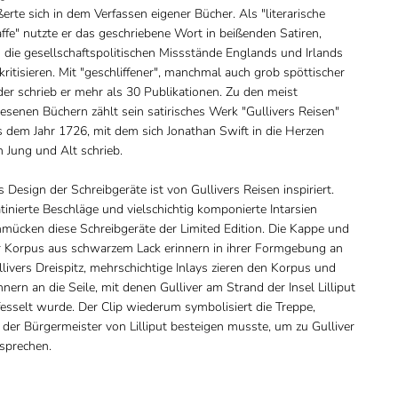
erte sich in dem Verfassen eigener Bücher. Als "literarische
fe" nutzte er das geschriebene Wort in beißenden Satiren,
 die gesellschaftspolitischen Missstände Englands und Irlands
kritisieren. Mit "geschliffener", manchmal auch grob spöttischer
er schrieb er mehr als 30 Publikationen. Zu den meist
esenen Büchern zählt sein satirisches Werk "Gullivers Reisen"
 dem Jahr 1726, mit dem sich Jonathan Swift in die Herzen
 Jung und Alt schrieb.
 Design der Schreibgeräte ist von Gullivers Reisen inspiriert.
tinierte Beschläge und vielschichtig komponierte Intarsien
hmücken diese Schreibgeräte der Limited Edition. Die Kappe und
r Korpus aus schwarzem Lack erinnern in ihrer Formgebung an
livers Dreispitz, mehrschichtige Inlays zieren den Korpus und
nnern an die Seile, mit denen Gulliver am Strand der Insel Lilliput
esselt wurde. Der Clip wiederum symbolisiert die Treppe,
 der Bürgermeister von Lilliput besteigen musste, um zu Gulliver
 sprechen.