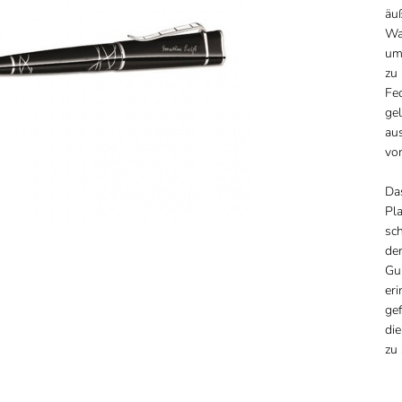
äuß
Waf
um
zu 
Fed
gel
aus
von
Das
Pla
sc
de
Gul
eri
gef
die
zu