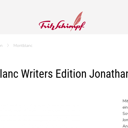
en
Montblanc
anc Writers Edition Jonatha
Mit
ein
Sow
Jon
Ang