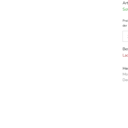
Art
Sof
Prei
der 
Be
La
Her
Mo
Deu