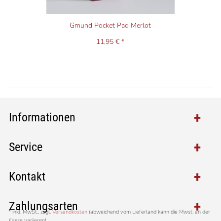
Gmund Pocket Pad Merlot
11,95 € *
Informationen
Service
Kontakt
Zahlungsarten
*
inkl. MwSt., zzgl.
Versandkosten
(abweichend vom Lieferland kann die Mwst. an der
Kasse variieren)