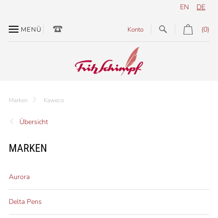
EN
DE
(0)
MENÜ
Konto
Marken
Kaweco
Übersicht
MARKEN
Aurora
Delta Pens