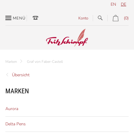
EN
DE
(0)
MENÜ
Konto
Marken
Graf von Faber-Castell
Übersicht
MARKEN
Aurora
Delta Pens