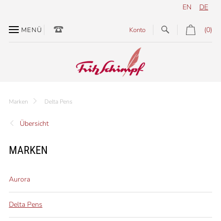
EN
DE
(0)
MENÜ
Konto
Marken
Delta Pens
Übersicht
MARKEN
Aurora
Delta Pens