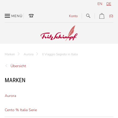
EN
DE
(0)
MENÜ
Konto
Marken
Aurora
Il Viaggio Segreto in Italia
Übersicht
MARKEN
Aurora
Cento % Italia Serie