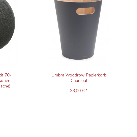
it 70-
Umbra Woodrow Papierkorb
rsonen
Charcoal
ische)
33,00 € *