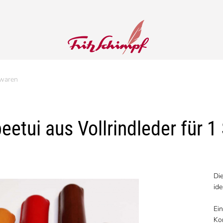
waren
eetui aus Vollrindleder für 1
Die
ide
Ein
Ko