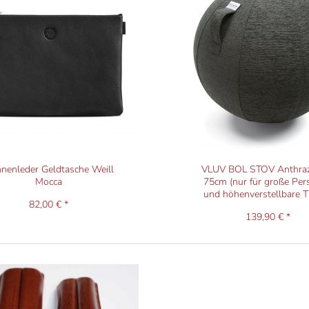
nenleder Geldtasche Weill
VLUV BOL STOV Anthraz
Mocca
75cm (nur für große Pe
und höhenverstellbare T
82,00 € *
139,90 € *