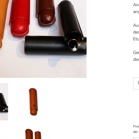
And
an
Au
des
Etu
Gef
die
Prei
der 